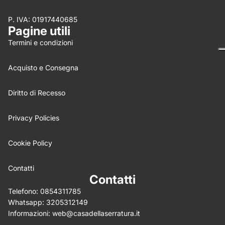
P. IVA: 01917440685
Nome
*
Pagine utili
Termini e condizioni
Email
Acquisto e Consegna
Feedback
*
Diritto di Recesso
Privacy Policies
Cookie Policy
Write 50 more characters and upload 0 more photos
5%
review for
OFF discount
Contatti
Contatti
Telefono:
0854311785
Whatsapp:
3205312149
(Allega .gif, .jpg, .png per un massimo di 5MB)
Informazioni:
web@casadellaserratura.it