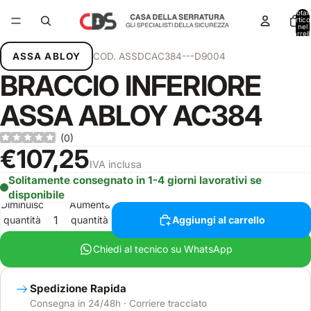
Total
articol
nel
carrell
0
ASSA ABLOY
COD.
ASSDCAC384---D9004
BRACCIO INFERIORE
ASSA ABLOY AC384
(
0
)
€107,25
IVA inclusa
Solitamente consegnato in 1-4 giorni lavorativi se
disponibile
Diminuisci
Aumenta
quantità
quantità
Aggiungi al carrello
Chiedi al tecnico su WhatsApp
Spedizione Rapida
Consegna in 24/48h · Corriere tracciato