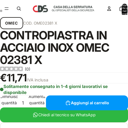
Total
articol
nel
carrell
0
OMEC
COD.
OME02381 X
CONTROPIASTRA IN
ACCIAIO INOX OMEC
02381 X
(
0
)
€11,71
IVA inclusa
Solitamente consegnato in 1-4 giorni lavorativi se
disponibile
Diminuisci
Aumenta
quantità
quantità
Aggiungi al carrello
Chiedi al tecnico su WhatsApp