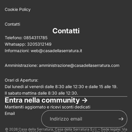
Cookie Policy
Write 50 more characters and upload 0 more photos
5%
review for
OFF discount
Contatti
Contatti
Telefono:
0854311785
Whatsapp:
3205312149
(Allega .gif, .jpg, .png per un massimo di 5MB)
Informazioni:
web@casadellaserratura.it
Invia
Annulla
Amministrazione:
amministrazione@casadellaserratura.com
Orari di Apertura:
Dal lunedì al venerdì dalle 8:30 alle 12:30 e dalle 15 alle 19.
Il sabato
mattina dalle 8:30 alle 12:30.
Entra nella community ->
Mantieniti aggiornato e ricevi sconti dedicati
Email
© 2026
Casa della Serratura
, Casa della Serratura S.r.l. – Sede legale: Via