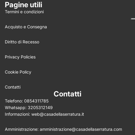
Pagine utili
Termini e condizioni
Email
Acquisto e Consegna
Feedback
*
Diritto di Recesso
Privacy Policies
Cookie Policy
Write 50 more characters and upload 0 more photos
5%
review for
OFF discount
Contatti
Contatti
Telefono:
0854311785
Whatsapp:
3205312149
(Allega .gif, .jpg, .png per un massimo di 5MB)
Informazioni:
web@casadellaserratura.it
Invia
Annulla
Amministrazione:
amministrazione@casadellaserratura.com