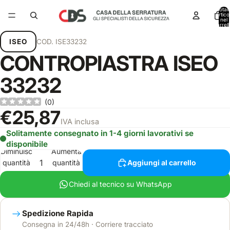
Total
articol
nel
carrell
0
ISEO
COD.
ISE33232
CONTROPIASTRA ISEO
33232
(
0
)
€25,87
IVA inclusa
Solitamente consegnato in 1-4 giorni lavorativi se
disponibile
Diminuisci
Aumenta
quantità
quantità
Aggiungi al carrello
Chiedi al tecnico su WhatsApp
Spedizione Rapida
Consegna in 24/48h · Corriere tracciato