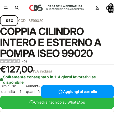
Total
articol
nel
carrell
0
ISEO
COD.
ISE99020
COPPIA CILINDRO
INTERO E ESTERNO A
POMPA ISEO 99020
(
0
)
€127,00
IVA inclusa
Solitamente consegnato in 1-4 giorni lavorativi se
disponibile
Diminuisci
Aumenta
quantità
quantità
Aggiungi al carrello
Chiedi al tecnico su WhatsApp