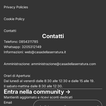
Privacy Policies
Cookie Policy
Write 50 more characters and upload 0 more photos
5%
review for
OFF discount
Contatti
Contatti
Telefono:
0854311785
Whatsapp:
3205312149
(Allega .gif, .jpg, .png per un massimo di 5MB)
Informazioni:
web@casadellaserratura.it
Invia
Annulla
Amministrazione:
amministrazione@casadellaserratura.com
Orari di Apertura:
Dal lunedì al venerdì dalle 8:30 alle 12:30 e dalle 15 alle 19.
Il sabato
mattina dalle 8:30 alle 12:30.
Entra nella community ->
Mantieniti aggiornato e ricevi sconti dedicati
Email