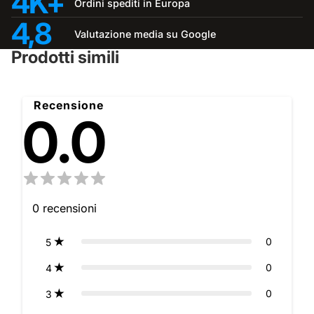
4K+
Ordini spediti in Europa
4,8
Valutazione media su Google
Prodotti simili
Recensione
0.0
0
recensioni
0
5
0
4
0
3