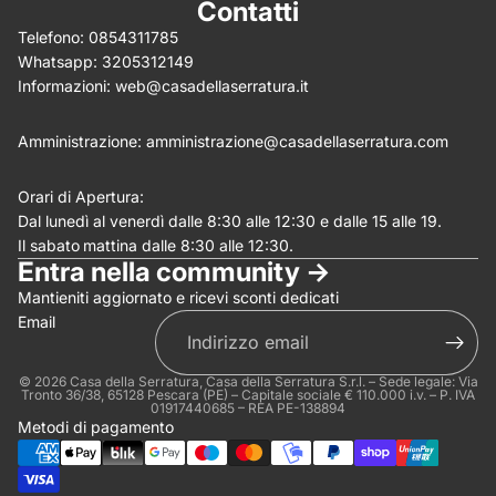
Contatti
Telefono:
0854311785
Whatsapp:
3205312149
(Allega .gif, .jpg, .png per un massimo di 5MB)
Informazioni:
web@casadellaserratura.it
Invia
Annulla
Amministrazione:
amministrazione@casadellaserratura.com
Orari di Apertura:
Dal lunedì al venerdì dalle 8:30 alle 12:30 e dalle 15 alle 19.
Il sabato
mattina dalle 8:30 alle 12:30.
Entra nella community ->
Mantieniti aggiornato e ricevi sconti dedicati
Email
© 2026
Casa della Serratura
, Casa della Serratura S.r.l. – Sede legale: Via
Tronto 36/38, 65128 Pescara (PE) – Capitale sociale € 110.000 i.v. – P. IVA
01917440685 – REA PE-138894
Metodi di pagamento