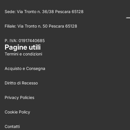
Sede: Via Tronto n. 36/38 Pescara 65128
Filiale: Via Tronto n. 50 Pescara 65128
P. IVA: 01917440685
Nome
*
Pagine utili
Termini e condizioni
Email
Acquisto e Consegna
Feedback
*
Diritto di Recesso
Privacy Policies
Cookie Policy
Write 50 more characters and upload 0 more photos
5%
review for
OFF discount
Contatti