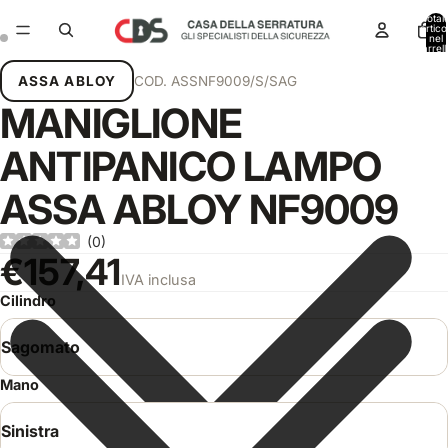
Total
articol
nel
carrell
0
ASSA ABLOY
COD.
ASSNF9009/S/SAG
MANIGLIONE
ANTIPANICO LAMPO
ASSA ABLOY NF9009
(
0
)
€157,41
IVA inclusa
Cilindro
Mano