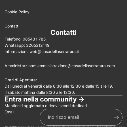
Cookie Policy
Write 50 more characters and upload 0 more photos
5%
review for
OFF discount
Contatti
Contatti
Telefono:
0854311785
Whatsapp:
3205312149
(Allega .gif, .jpg, .png per un massimo di 5MB)
Informazioni:
web@casadellaserratura.it
Invia
Annulla
Amministrazione:
amministrazione@casadellaserratura.com
Orari di Apertura:
Dal lunedì al venerdì dalle 8:30 alle 12:30 e dalle 15 alle 19.
Il sabato
mattina dalle 8:30 alle 12:30.
Entra nella community ->
Mantieniti aggiornato e ricevi sconti dedicati
Email