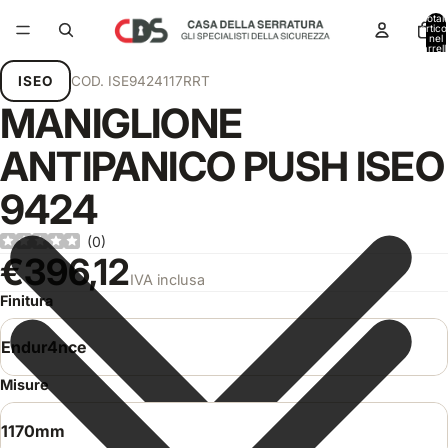
Total
articol
nel
carrell
0
ISEO
COD.
ISE9424117RRT
MANIGLIONE
ANTIPANICO PUSH ISEO
9424
(
0
)
€396,12
IVA inclusa
Finitura
Misure