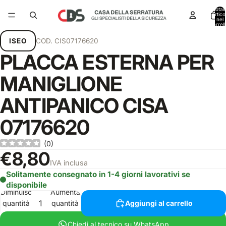
Total
articol
nel
carrell
0
ISEO
COD.
CIS07176620
PLACCA ESTERNA PER
MANIGLIONE
ANTIPANICO CISA
07176620
(
0
)
€8,80
IVA inclusa
Solitamente consegnato in 1-4 giorni lavorativi se
disponibile
Diminuisci
Aumenta
quantità
quantità
Aggiungi al carrello
Chiedi al tecnico su WhatsApp