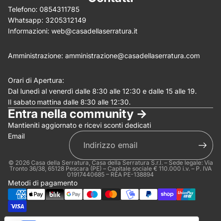
Telefono:
0854311785
Whatsapp:
3205312149
(Allega .gif, .jpg, .png per un massimo di 5MB)
Informazioni:
web@casadellaserratura.it
Invia
Annulla
Amministrazione:
amministrazione@casadellaserratura.com
Orari di Apertura:
Dal lunedì al venerdì dalle 8:30 alle 12:30 e dalle 15 alle 19.
Il sabato
mattina dalle 8:30 alle 12:30.
Entra nella community ->
Mantieniti aggiornato e ricevi sconti dedicati
Email
© 2026
Casa della Serratura
, Casa della Serratura S.r.l. – Sede legale: Via
Tronto 36/38, 65128 Pescara (PE) – Capitale sociale € 110.000 i.v. – P. IVA
01917440685 – REA PE-138894
Metodi di pagamento