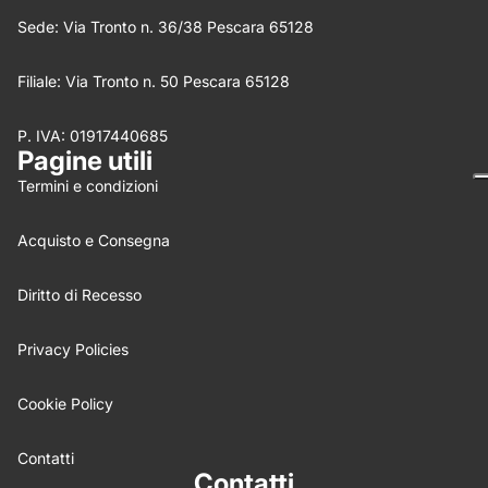
Sede: Via Tronto n. 36/38 Pescara 65128
Filiale: Via Tronto n. 50 Pescara 65128
P. IVA: 01917440685
Nome
*
Pagine utili
Termini e condizioni
Email
Acquisto e Consegna
Feedback
*
Diritto di Recesso
Privacy Policies
Cookie Policy
Write 50 more characters and upload 0 more photos
5%
review for
OFF discount
Contatti
Contatti