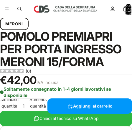
Total
articol
nel
carrell
0
MERONI
POMOLO PREMIAPRI
PER PORTA INGRESSO
MERONI 15/FORMA
(
0
)
€42,00
IVA inclusa
Solitamente consegnato in 1-4 giorni lavorativi se
disponibile
Diminuisci
Aumenta
quantità
quantità
Aggiungi al carrello
Chiedi al tecnico su WhatsApp