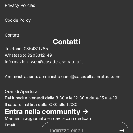
Privacy Policies
Cookie Policy
Write 50 more characters and upload 0 more photos
5%
review for
OFF discount
Contatti
Contatti
Telefono:
0854311785
Whatsapp:
3205312149
(Allega .gif, .jpg, .png per un massimo di 5MB)
Informazioni:
web@casadellaserratura.it
Invia
Annulla
Amministrazione:
amministrazione@casadellaserratura.com
Orari di Apertura:
Dal lunedì al venerdì dalle 8:30 alle 12:30 e dalle 15 alle 19.
Il sabato
mattina dalle 8:30 alle 12:30.
Entra nella community ->
Mantieniti aggiornato e ricevi sconti dedicati
Email