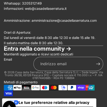
Whatsapp:
3205312149
(Allega .gif, .jpg, .png per un massimo di 5MB)
Informazioni:
web@casadellaserratura.it
Invia
Annulla
Amministrazione:
amministrazione@casadellaserratura.com
Orari di Apertura:
Dal lunedì al venerdì dalle 8:30 alle 12:30 e dalle 15 alle 19.
Il sabato
mattina dalle 8:30 alle 12:30.
Entra nella community ->
Mantieniti aggiornato e ricevi sconti dedicati
Email
© 2026
Casa della Serratura
, Casa della Serratura S.r.l. – Sede legale: Via
Tronto 36/38, 65128 Pescara (PE) – Capitale sociale € 110.000 i.v. – P. IVA
01917440685 – REA PE-138894
Metodi di pagamento
Le tue preferenze relative alla privacy