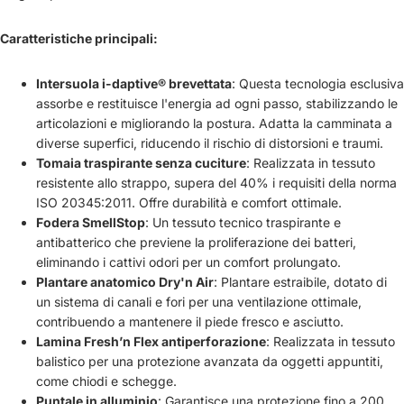
Caratteristiche principali:
Intersuola i-daptive® brevettata
: Questa tecnologia esclusiva
assorbe e restituisce l'energia ad ogni passo, stabilizzando le
articolazioni e migliorando la postura. Adatta la camminata a
diverse superfici, riducendo il rischio di distorsioni e traumi.
Tomaia traspirante senza cuciture
: Realizzata in tessuto
resistente allo strappo, supera del 40% i requisiti della norma
ISO 20345:2011. Offre durabilità e comfort ottimale.
Fodera SmellStop
: Un tessuto tecnico traspirante e
antibatterico che previene la proliferazione dei batteri,
eliminando i cattivi odori per un comfort prolungato.
Plantare anatomico Dry'n Air
: Plantare estraibile, dotato di
un sistema di canali e fori per una ventilazione ottimale,
contribuendo a mantenere il piede fresco e asciutto.
Lamina Fresh’n Flex antiperforazione
: Realizzata in tessuto
balistico per una protezione avanzata da oggetti appuntiti,
come chiodi e schegge.
Puntale in alluminio
: Garantisce una protezione fino a 200