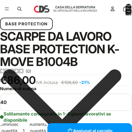
Total
articol
nel
carrell
0
BASE PROTECTION
SCARPE DA LAVORO
BASE PROTECTION K-
MOVE B1004B
(
0
)
€86,00
IVA inclusa ·
€108,50
−21%
Numero di scarpa
Solitamente consegnato in 1-4 giorni lavorativi se
disponibile
Diminuisci
Aumenta
quantità
quantità
Aggiungi al carrello