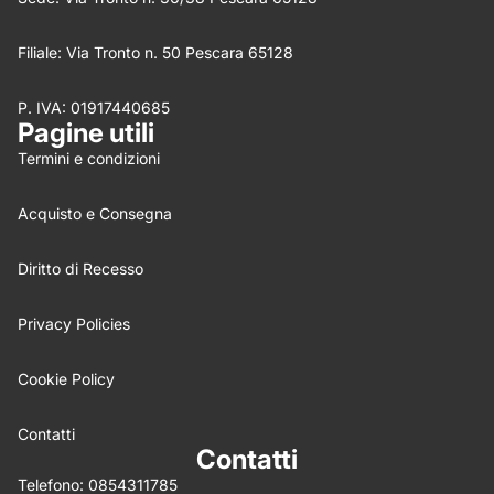
Filiale: Via Tronto n. 50 Pescara 65128
P. IVA: 01917440685
Nome
*
Pagine utili
Termini e condizioni
Email
Acquisto e Consegna
Feedback
*
Diritto di Recesso
Privacy Policies
Cookie Policy
Write 50 more characters and upload 0 more photos
5%
review for
OFF discount
Contatti
Contatti
Telefono:
0854311785