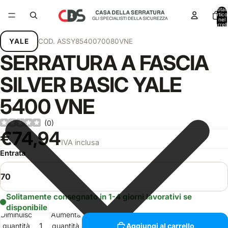
Total
articol
nel
carrell
0
YALE
COD.
ASSY8540070080VNE
SERRATURA A FASCIA
SILVER BASIC YALE
5400 VNE
(
0
)
€74,94
IVA inclusa
Entrata
Solitamente consegnato in 1-4 giorni lavorativi se
disponibile
Diminuisci
Aumenta
quantità
quantità
Aggiungi al carrello