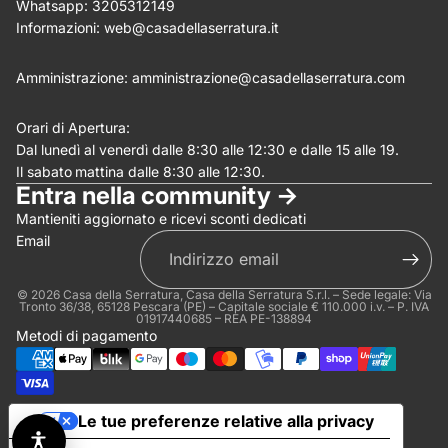
Whatsapp:
3205312149
(Allega .gif, .jpg, .png per un massimo di 5MB)
Informazioni:
web@casadellaserratura.it
Invia
Annulla
Amministrazione:
amministrazione@casadellaserratura.com
Orari di Apertura:
Dal lunedì al venerdì dalle 8:30 alle 12:30 e dalle 15 alle 19.
Il sabato
mattina dalle 8:30 alle 12:30.
Entra nella community ->
Mantieniti aggiornato e ricevi sconti dedicati
Email
© 2026
Casa della Serratura
, Casa della Serratura S.r.l. – Sede legale: Via
Tronto 36/38, 65128 Pescara (PE) – Capitale sociale € 110.000 i.v. – P. IVA
01917440685 – REA PE-138894
Metodi di pagamento
Le tue preferenze relative alla privacy