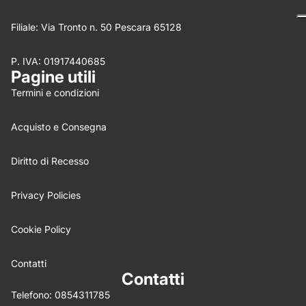
Filiale: Via Tronto n. 50 Pescara 65128
P. IVA: 01917440685
Nome
*
Pagine utili
Termini e condizioni
Email
Acquisto e Consegna
Feedback
*
Diritto di Recesso
Privacy Policies
Cookie Policy
Write 50 more characters and upload 0 more photos
5%
review for
OFF discount
Contatti
Contatti
Telefono:
0854311785