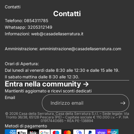
5%
review for
OFF discount
Contatti
Contatti
Telefono:
0854311785
Whatsapp:
3205312149
(Allega .gif, .jpg, .png per un massimo di 5MB)
Informazioni:
web@casadellaserratura.it
Invia
Annulla
Amministrazione:
amministrazione@casadellaserratura.com
Orari di Apertura:
Dal lunedì al venerdì dalle 8:30 alle 12:30 e dalle 15 alle 19.
Il sabato
mattina dalle 8:30 alle 12:30.
Entra nella community ->
Mantieniti aggiornato e ricevi sconti dedicati
Email
© 2026
Casa della Serratura
, Casa della Serratura S.r.l. – Sede legale: Via
Tronto 36/38, 65128 Pescara (PE) – Capitale sociale € 110.000 i.v. – P. IVA
01917440685 – REA PE-138894
Metodi di pagamento