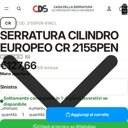
Total
articol
nel
carrell
0
CR
COD.
2155PEN-61NCL
SERRATURA CILINDRO
EUROPEO CR 2155PEN
(
0
)
€127,66
IVA inclusa
Mano apertura
Solitamente consegnato in 1-4 giorni lavorativi se
disponibile
Diminuisci
Aumenta
quantità
quantità
Aggiungi al carrello
Chiedi al tecnico su WhatsApp