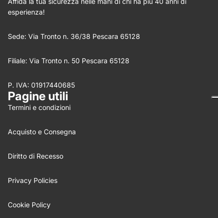
Affida la tua sicurezza nelle mani di chi ha più 40 anni di
esperienza!
Sede: Via Tronto n. 36/38 Pescara 65128
Filiale: Via Tronto n. 50 Pescara 65128
P. IVA: 01917440685
Nome
*
Pagine utili
Termini e condizioni
Email
Acquisto e Consegna
Feedback
*
Diritto di Recesso
Privacy Policies
Cookie Policy
Write 50 more characters and upload 0 more photos