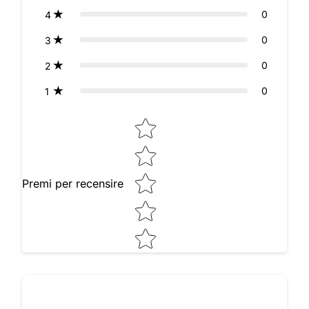
0
4
0
3
0
2
0
1
Star rating
Premi per recensire
Raccontaci le tue impressioni