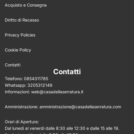
Acquisto e Consegna
Feedback
*
Diritto di Recesso
Privacy Policies
Cookie Policy
Write 50 more characters and upload 0 more photos
5%
review for
OFF discount
Contatti
Contatti
Telefono:
0854311785
Whatsapp:
3205312149
(Allega .gif, .jpg, .png per un massimo di 5MB)
Informazioni:
web@casadellaserratura.it
Invia
Annulla
Amministrazione:
amministrazione@casadellaserratura.com
Orari di Apertura:
Dal lunedì al venerdì dalle 8:30 alle 12:30 e dalle 15 alle 19.