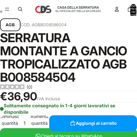
Total
articol
nel
carrell
0
AGB
COD.
AGBB008586004
SERRATURA
MONTANTE A GANCIO
TROPICALIZZATO AGB
B008584504
(
0
)
€36,90
IVA inclusa
Solitamente consegnato in 1-4 giorni lavorativi se
disponibile
Diminuisci
Aumenta
quantità
quantità
Aggiungi al carrello
Chiedi al tecnico su WhatsApp